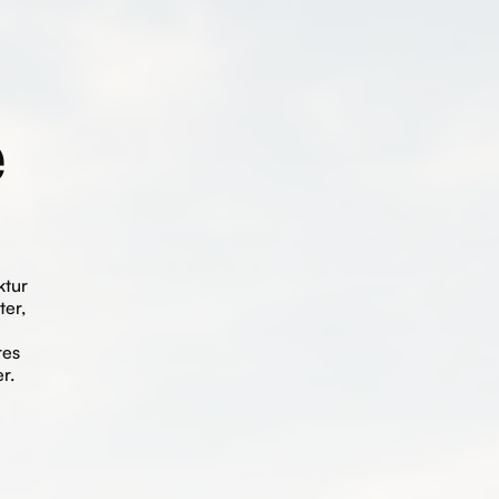
e
ktur
ter,
res
r.