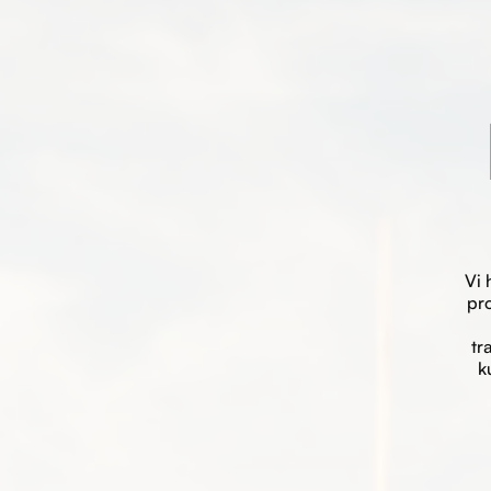
Vi 
pro
tr
k